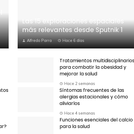
l
Las 15 exploraciones espaciales
más relevantes desde Sputnik 1
Alfredo Parra
Hace 6 días
Tratamientos multidisciplinario
para combatir la obesidad y
mejorar la salud
Hace 2 semanas
ntos
Síntomas frecuentes de las
alergias estacionales y cómo
aliviarlos
Hace 4 semanas
Funciones esenciales del calcio
ar?
para la salud