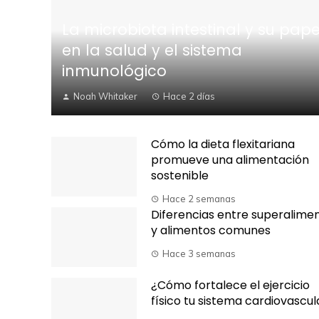
La microbiota intestinal y su pape
en la salud y el sistema
inmunológico
Noah Whitaker
Hace 2 días
Cómo la dieta flexitariana
promueve una alimentación
sostenible
Hace 2 semanas
Diferencias entre superalime
y alimentos comunes
Hace 3 semanas
¿Cómo fortalece el ejercicio
físico tu sistema cardiovascul