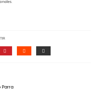
onales.
TIR
DIN
PINTEREST
STUMBLEUPON
EMAIL
o Parra