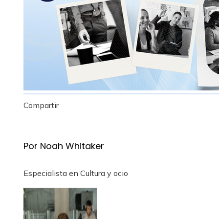
Compartir
Facebook
Twitter
LinkedIn
Pinterest
Stumbleupon
Email
Por Noah Whitaker
Especialista en Cultura y ocio