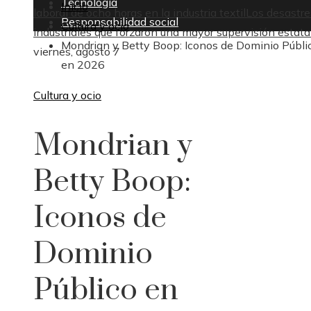
Tecnología
Inicio
laboral de ocho horas en la industria textil
Los desastre
Responsabilidad social
Cultura y ocio
industriales que forzaron una mayor supervisión estata
Mondrian y Betty Boop: Iconos de Dominio Públi
viernes, agosto 7
en 2026
Cultura y ocio
Mondrian y
Betty Boop:
Iconos de
Dominio
Público en