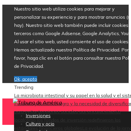
Nuestro sitio web utiliza cookies para mejorar y
personalizar su experiencia y para mostrar anuncios (si
hay). Nuestro sitio web también puede incluir cookies 
terceros como Google Adsense, Google Analytics, Yout
Al usar el sitio web, usted consiente el uso de cookies.
Hemos actualizado nuestra Política de Privacidad. Por
favor, haga clic en el botón para consultar nuestra Polí
de Privacidad.
Ok, acepto
Trending
La microbiota intestinal y su papel en la salud y el sis
inmunológico
Montenegro y la necesidad de diversifica
para evitar tensiones sociales por encarecimiento
Inversiones
local
cómo los fondos de inversión redefinieron los
Cultura y ocio
estándares financieros globales
La evolución de la jor