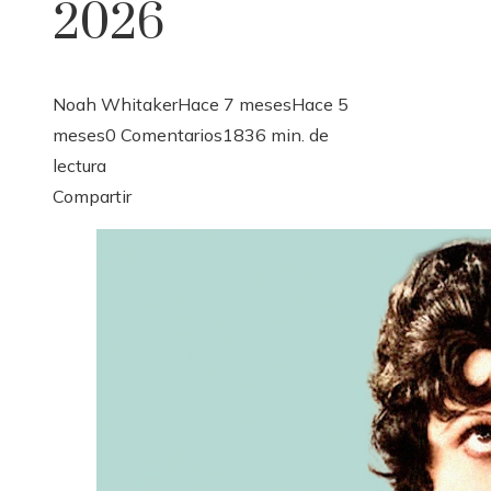
2026
Noah Whitaker
Hace 7 meses
Hace 5
meses
0 Comentarios
183
6 min. de
lectura
Facebook
Twitter
LinkedIn
Pinterest
Stumbleupon
Email
Compartir