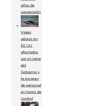
años de
suspensión
Viajes
aéreos en
EE.UU.
afectados
por el cierre
del
Gobierno y
la escasez
de personal
en torres de
control