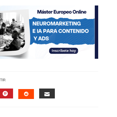
TIR
DIN
PINTEREST
EMAIL
STUMBLEUPON