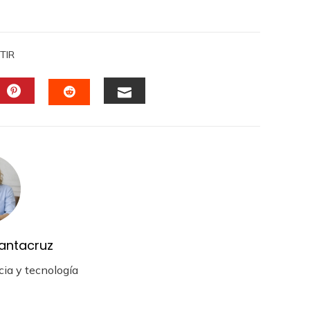
TIR
DIN
PINTEREST
EMAIL
STUMBLEUPON
antacruz
cia y tecnología