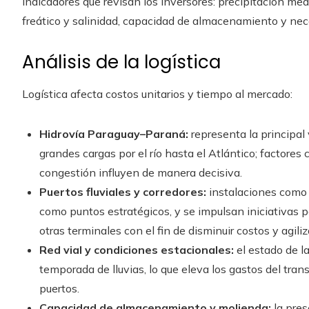
Indicadores que revisan los inversores: precipitación medi
freático y salinidad, capacidad de almacenamiento y nec
Análisis de la logística
Logística afecta costos unitarios y tiempo al mercado:
Hidrovía Paraguay–Paraná:
representa la principal 
grandes cargas por el río hasta el Atlántico; factores 
congestión influyen de manera decisiva.
Puertos fluviales y corredores:
instalaciones com
como puntos estratégicos, y se impulsan iniciativas p
otras terminales con el fin de disminuir costos y agili
Red vial y condiciones estacionales:
el estado de l
temporada de lluvias, lo que eleva los gastos del tran
puertos.
Capacidad de almacenamiento y molienda:
la pres