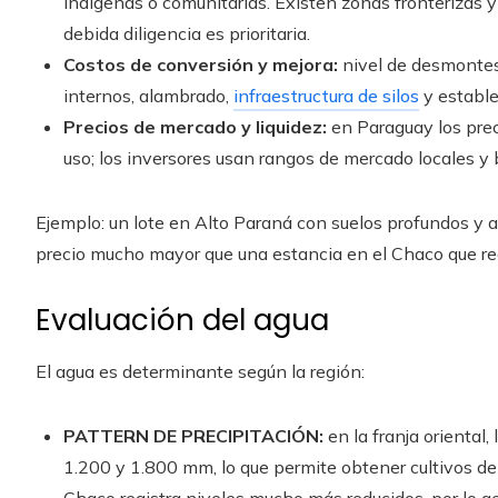
indígenas o comunitarias. Existen zonas fronterizas y 
debida diligencia es prioritaria.
Costos de conversión y mejora:
nivel de desmontes
internos, alambrado,
infraestructura de silos
y estable
Precios de mercado y liquidez:
en Paraguay los prec
uso; los inversores usan rangos de mercado locales y 
Ejemplo: un lote en Alto Paraná con suelos profundos y 
precio mucho mayor que una estancia en el Chaco que requ
Evaluación del agua
El agua es determinante según la región:
PATTERN DE PRECIPITACIÓN:
en la franja oriental,
1.200 y 1.800 mm, lo que permite obtener cultivos de
Chaco registra niveles mucho más reducidos, por lo