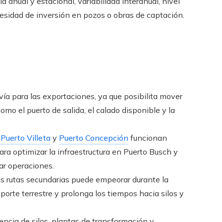
a anual y estacional, variabilidad interanual, nivel
esidad de inversión en pozos o obras de captación.
vía para las exportaciones, ya que posibilita mover
como el puerto de salida, el calado disponible y la
o
Puerto Villeta
y
Puerto Concepción
funcionan
ara optimizar la infraestructura en Puerto Busch y
zar operaciones.
as rutas secundarias puede empeorar durante la
sporte terrestre y prolonga los tiempos hacia silos y
encia de silos, plantas de transformación y