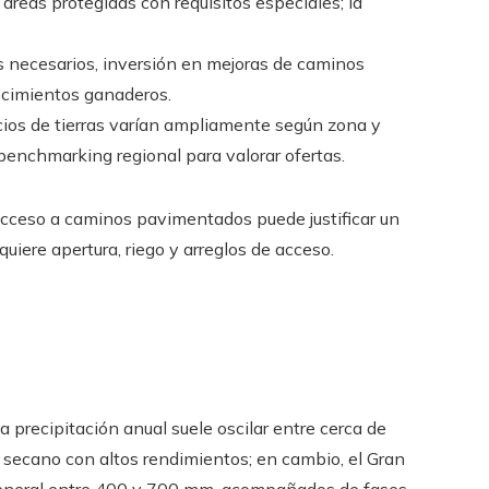
áreas protegidas con requisitos especiales; la
 necesarios, inversión en mejoras de caminos
cimientos ganaderos.
ios de tierras varían ampliamente según zona y
benchmarking regional para valorar ofertas.
acceso a caminos pavimentados puede justificar un
iere apertura, riego y arreglos de acceso.
 la precipitación anual suele oscilar entre cerca de
 secano con altos rendimientos; en cambio, el Gran
 general entre 400 y 700 mm, acompañados de fases