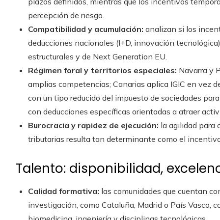
plazos definidos, mientras que los incentivos tempor
percepción de riesgo.
Compatibilidad y acumulación:
analizan si los ince
deducciones nacionales (I+D, innovación tecnológica
estructurales y de Next Generation EU.
Régimen foral y territorios especiales:
Navarra y P
amplias competencias; Canarias aplica IGIC en vez d
con un tipo reducido del impuesto de sociedades para 
con deducciones específicas orientadas a atraer activ
Burocracia y rapidez de ejecución:
la agilidad para 
tributarias resulta tan determinante como el incentiv
Talento: disponibilidad, excelenc
Calidad formativa:
las comunidades que cuentan con
investigación, como Cataluña, Madrid o País Vasco, c
biomedicina, ingeniería y disciplinas tecnológicas.